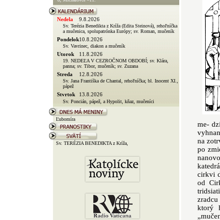
me- dz
vyhnans
na zotr
po zmi
nanovo
katedrá
cirkvi 
od Cir
tridsia
zradcu
ktorý 
„mučen