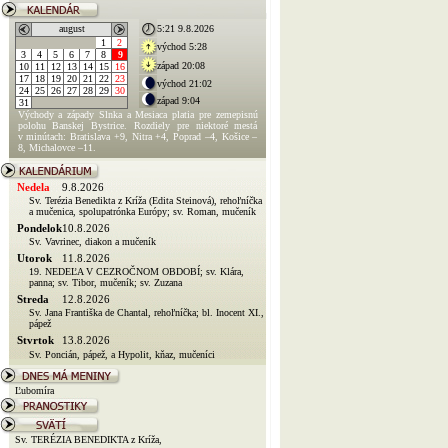
august
5:21 9.8.2026
1
2
východ 5:28
3
4
5
6
7
8
9
západ 20:08
10
11
12
13
14
15
16
17
18
19
20
21
22
23
východ 21:02
24
25
26
27
28
29
30
západ 9:04
31
Východy a západy Slnka a Mesiaca platia pre zemepisnú
polohu Banskej Bystrice. Rozdiely pre niektoré mestá
v minútach: Bratislava +9, Nitra +4, Poprad –4, Košice –
8, Michalovce –11.
Nedela
9.8.2026
Sv. Terézia Benedikta z Kríža (Edita Steinová), rehoľníčka
a mučenica, spolupatrónka Európy; sv. Roman, mučeník
Pondelok
10.8.2026
Sv. Vavrinec, diakon a mučeník
Utorok
11.8.2026
19. NEDEĽA V CEZROČNOM OBDOBÍ; sv. Klára,
panna; sv. Tibor, mučeník; sv. Zuzana
Streda
12.8.2026
Sv. Jana Františka de Chantal, rehoľníčka; bl. Inocent XI.,
pápež
Stvrtok
13.8.2026
Sv. Poncián, pápež, a Hypolit, kňaz, mučeníci
Ľubomíra
Sv. TERÉZIA BENEDIKTA z Kríža,