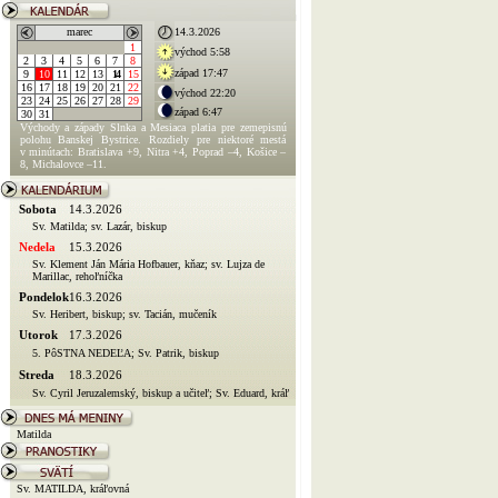
marec
14.3.2026
1
východ 5:58
2
3
4
5
6
7
8
západ 17:47
9
10
11
12
13
14
15
16
17
18
19
20
21
22
východ 22:20
23
24
25
26
27
28
29
západ 6:47
30
31
Východy a západy Slnka a Mesiaca platia pre zemepisnú
polohu Banskej Bystrice. Rozdiely pre niektoré mestá
v minútach: Bratislava +9, Nitra +4, Poprad –4, Košice –
8, Michalovce –11.
Sobota
14.3.2026
Sv. Matilda; sv. Lazár, biskup
Nedela
15.3.2026
Sv. Klement Ján Mária Hofbauer, kňaz; sv. Lujza de
Marillac, rehoľníčka
Pondelok
16.3.2026
Sv. Heribert, biskup; sv. Tacián, mučeník
Utorok
17.3.2026
5. PôSTNA NEDEĽA; Sv. Patrik, biskup
Streda
18.3.2026
Sv. Cyril Jeruzalemský, biskup a učiteľ; Sv. Eduard, kráľ
Matilda
Sv. MATILDA, kráľovná