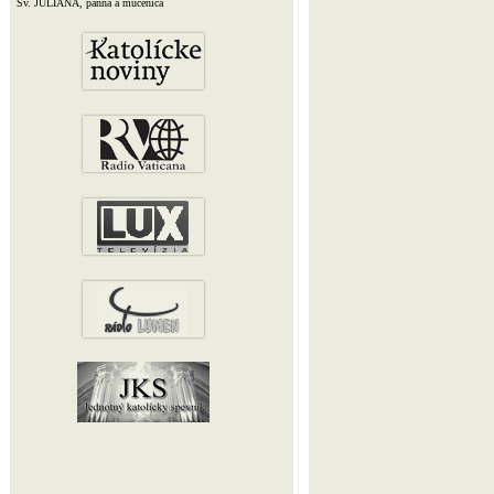
Sv. JULIANA, panna a mučenica