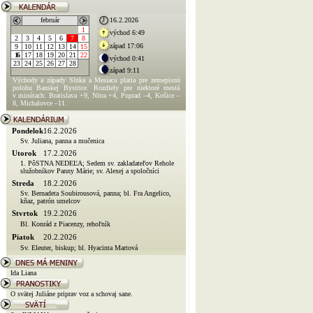
február
16.2.2026
1
východ 6:49
2
3
4
5
6
7
8
západ 17:06
9
10
11
12
13
14
15
16
17
18
19
20
21
22
východ 0:41
23
24
25
26
27
28
západ 9:11
Východy a západy Slnka a Mesiaca platia pre zemepisnú
polohu Banskej Bystrice. Rozdiely pre niektoré mestá
v minútach: Bratislava +9, Nitra +4, Poprad –4, Košice –
8, Michalovce –11.
Pondelok
16.2.2026
Sv. Juliana, panna a mučenica
Utorok
17.2.2026
1. PôSTNA NEDEĽA; Sedem sv. zakladateľov Rehole
služobníkov Panny Márie; sv. Alexej a spoločníci
Streda
18.2.2026
Sv. Bernadeta Soubirousová, panna; bl. Fra Angelico,
kňaz, patrón umelcov
Stvrtok
19.2.2026
Bl. Konrád z Piacenzy, rehoľník
Piatok
20.2.2026
Sv. Eleuter, biskup; bl. Hyacinta Martová
Ida Liana
O svätej Juliáne priprav voz a schovaj sane.