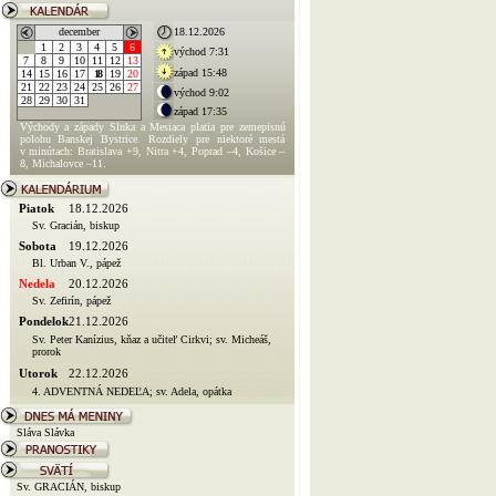
december
18.12.2026
1
2
3
4
5
6
východ 7:31
7
8
9
10
11
12
13
západ 15:48
14
15
16
17
18
19
20
21
22
23
24
25
26
27
východ 9:02
28
29
30
31
západ 17:35
Východy a západy Slnka a Mesiaca platia pre zemepisnú
polohu Banskej Bystrice. Rozdiely pre niektoré mestá
v minútach: Bratislava +9, Nitra +4, Poprad –4, Košice –
8, Michalovce –11.
Piatok
18.12.2026
Sv. Gracián, biskup
Sobota
19.12.2026
Bl. Urban V., pápež
Nedela
20.12.2026
Sv. Zefirín, pápež
Pondelok
21.12.2026
Sv. Peter Kanízius, kňaz a učiteľ Cirkvi; sv. Micheáš,
prorok
Utorok
22.12.2026
4. ADVENTNÁ NEDEĽA; sv. Adela, opátka
Sláva Slávka
Sv. GRACIÁN, biskup