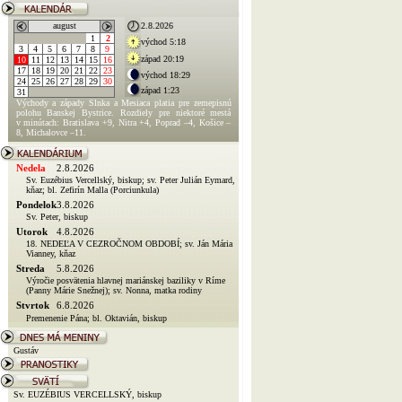
august
2.8.2026
1
2
východ 5:18
3
4
5
6
7
8
9
západ 20:19
10
11
12
13
14
15
16
17
18
19
20
21
22
23
východ 18:29
24
25
26
27
28
29
30
západ 1:23
31
Východy a západy Slnka a Mesiaca platia pre zemepisnú
polohu Banskej Bystrice. Rozdiely pre niektoré mestá
v minútach: Bratislava +9, Nitra +4, Poprad –4, Košice –
8, Michalovce –11.
Nedela
2.8.2026
Sv. Euzébius Vercellský, biskup; sv. Peter Julián Eymard,
kňaz; bl. Zefirín Malla (Porciunkula)
Pondelok
3.8.2026
Sv. Peter, biskup
Utorok
4.8.2026
18. NEDEĽA V CEZROČNOM OBDOBÍ; sv. Ján Mária
Vianney, kňaz
Streda
5.8.2026
Výročie posvätenia hlavnej mariánskej baziliky v Ríme
(Panny Márie Snežnej); sv. Nonna, matka rodiny
Stvrtok
6.8.2026
Premenenie Pána; bl. Oktavián, biskup
Gustáv
Sv. EUZÉBIUS VERCELLSKÝ, biskup