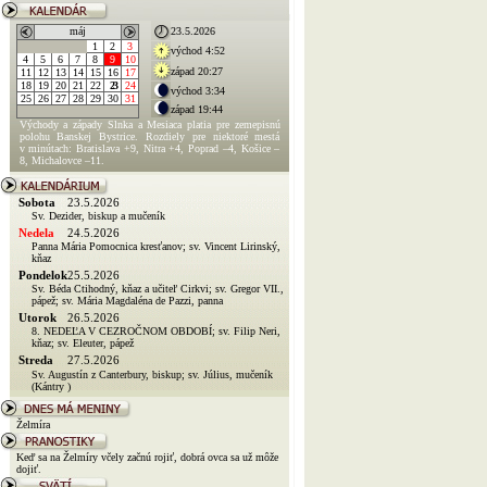
máj
23.5.2026
1
2
3
východ 4:52
4
5
6
7
8
9
10
západ 20:27
11
12
13
14
15
16
17
18
19
20
21
22
23
24
východ 3:34
25
26
27
28
29
30
31
západ 19:44
Východy a západy Slnka a Mesiaca platia pre zemepisnú
polohu Banskej Bystrice. Rozdiely pre niektoré mestá
v minútach: Bratislava +9, Nitra +4, Poprad –4, Košice –
8, Michalovce –11.
Sobota
23.5.2026
Sv. Dezider, biskup a mučeník
Nedela
24.5.2026
Panna Mária Pomocnica kresťanov; sv. Vincent Lirinský,
kňaz
Pondelok
25.5.2026
Sv. Béda Ctihodný, kňaz a učiteľ Cirkvi; sv. Gregor VII.,
pápež; sv. Mária Magdaléna de Pazzi, panna
Utorok
26.5.2026
8. NEDEĽA V CEZROČNOM OBDOBÍ; sv. Filip Neri,
kňaz; sv. Eleuter, pápež
Streda
27.5.2026
Sv. Augustín z Canterbury, biskup; sv. Július, mučeník
(Kántry )
Želmíra
Keď sa na Želmíry včely začnú rojiť, dobrá ovca sa už môže
dojiť.