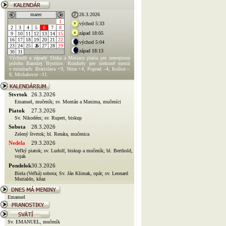
marec
26.3.2026
1
východ 5:33
2
3
4
5
6
7
8
západ 18:05
9
10
11
12
13
14
15
16
17
18
19
20
21
22
východ 5:04
23
24
25
26
27
28
29
západ 18:13
30
31
Východy a západy Slnka a Mesiaca platia pre zemepisnú
polohu Banskej Bystrice. Rozdiely pre niektoré mestá
v minútach: Bratislava +9, Nitra +4, Poprad –4, Košice –
8, Michalovce –11.
Stvrtok
26.3.2026
Emanuel, mučeník; sv. Montán a Maxima, mučeníci
Piatok
27.3.2026
Sv. Nikodém; sv. Rupert, biskup
Sobota
28.3.2026
Zelený štvrtok; bl. Renáta, mučenica
Nedela
29.3.2026
Veľký piatok; sv. Ludolf, biskup a mučeník; bl. Berthold,
vojak
Pondelok
30.3.2026
Biela (Veľká) sobota; Sv. Ján Klimak, opát; sv. Leonard
Murialdo, kňaz
Emanuel
Sv. EMANUEL, mučeník