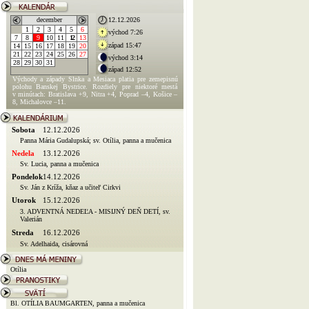
december
12.12.2026
1
2
3
4
5
6
východ 7:26
7
8
9
10
11
12
13
západ 15:47
14
15
16
17
18
19
20
21
22
23
24
25
26
27
východ 3:14
28
29
30
31
západ 12:52
Východy a západy Slnka a Mesiaca platia pre zemepisnú
polohu Banskej Bystrice. Rozdiely pre niektoré mestá
v minútach: Bratislava +9, Nitra +4, Poprad –4, Košice –
8, Michalovce –11.
Sobota
12.12.2026
Panna Mária Gudalupská; sv. Otília, panna a mučenica
Nedela
13.12.2026
Sv. Lucia, panna a mučenica
Pondelok
14.12.2026
Sv. Ján z Kríža, kňaz a učiteľ Cirkvi
Utorok
15.12.2026
3. ADVENTNÁ NEDEĽA - MISIJNÝ DEŇ DETÍ, sv.
Valerián
Streda
16.12.2026
Sv. Adelhaida, cisárovná
Otília
Bl. OTÍLIA BAUMGARTEN, panna a mučenica