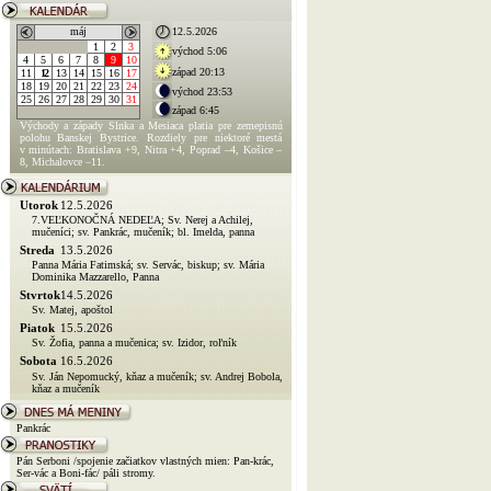
máj
12.5.2026
1
2
3
východ 5:06
4
5
6
7
8
9
10
západ 20:13
11
12
13
14
15
16
17
18
19
20
21
22
23
24
východ 23:53
25
26
27
28
29
30
31
západ 6:45
Východy a západy Slnka a Mesiaca platia pre zemepisnú
polohu Banskej Bystrice. Rozdiely pre niektoré mestá
v minútach: Bratislava +9, Nitra +4, Poprad –4, Košice –
8, Michalovce –11.
Utorok
12.5.2026
7.VEĽKONOČNÁ NEDEĽA; Sv. Nerej a Achilej,
mučeníci; sv. Pankrác, mučeník; bl. Imelda, panna
Streda
13.5.2026
Panna Mária Fatimská; sv. Servác, biskup; sv. Mária
Dominika Mazzarello, Panna
Stvrtok
14.5.2026
Sv. Matej, apoštol
Piatok
15.5.2026
Sv. Žofia, panna a mučenica; sv. Izidor, roľník
Sobota
16.5.2026
Sv. Ján Nepomucký, kňaz a mučeník; sv. Andrej Bobola,
kňaz a mučeník
Pankrác
Pán Serboni /spojenie začiatkov vlastných mien: Pan-krác,
Ser-vác a Boni-fác/ páli stromy.