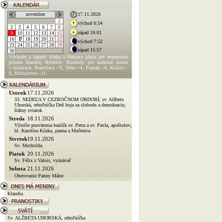
november
17.11.2026
1
východ 6:54
2
3
4
5
6
7
8
západ 16:01
9
10
11
12
13
14
15
16
17
18
19
20
21
22
východ 7:52
23
24
25
26
27
28
29
západ 15:57
30
Východy a západy Slnka a Mesiaca platia pre zemepisnú
polohu Banskej Bystrice. Rozdiely pre niektoré mestá
v minútach: Bratislava +9, Nitra +4, Poprad –4, Košice –
8, Michalovce –11.
Utorok
17.11.2026
33. NEDEĽA V CEZROČNOM OBDOBÍ; sv. Alžbeta
Uhorská, rehoľníčka Deň boja za slobodu a demokraciu;
štátny sviatok
Streda
18.11.2026
Výročie posvätenia bazilík sv. Petra a sv. Pavla, apoštolov;
bl. Karolína Kózka, panna a Mučenica
Stvrtok
19.11.2026
Sv. Mechtilda
Piatok
20.11.2026
Sv. Félix z Valois, vyznávač
Sobota
21.11.2026
Obetovanie Panny Márie
Klaudia
Sv. ALŽBETA UHORSKÁ, rehoľníčka