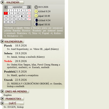
september
18.9.2026
1
2
3
4
5
6
východ 6:24
7
8
9
10
11
12
13
západ 18:49
14
15
16
17
18
19
20
21
22
23
24
25
26
27
východ 4:54
28
29
30
západ 18:16
Východy a západy Slnka a Mesiaca platia pre zemepisnú
polohu Banskej Bystrice. Rozdiely pre niektoré mestá
v minútach: Bratislava +9, Nitra +4, Poprad –4, Košice –
8, Michalovce –11.
Piatok
18.9.2026
Sv. Jozef Kupertínsky; sv. Viktor III., pápež (Kántry)
Sobota
19.9.2026
Sv. Január, biskup a mučeník (Kántry)
Nedela
20.9.2026
Sv. Ondrej Kim Taegon, kňaz, Pavol Chong Hasang a
spoločníci, mučeníci; sv. Eustach, mučeník
Pondelok
21.9.2026
Sv. Matúš, apoštol a evanjelista
Utorok
22.9.2026
25. NEDEĽA V CEZROČNOM OBDOBÍ; sv. Emerám,
biskup a mučeník
Eugénia
Sv. EUGEN, biskup