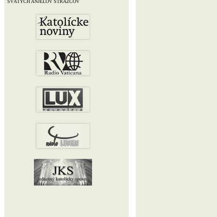
SVÄTÝCH ANJELOV STRÁŽCOV