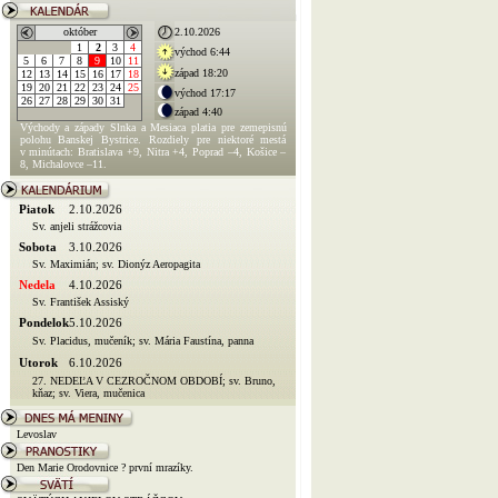
október
2.10.2026
1
2
3
4
východ 6:44
5
6
7
8
9
10
11
západ 18:20
12
13
14
15
16
17
18
19
20
21
22
23
24
25
východ 17:17
26
27
28
29
30
31
západ 4:40
Východy a západy Slnka a Mesiaca platia pre zemepisnú
polohu Banskej Bystrice. Rozdiely pre niektoré mestá
v minútach: Bratislava +9, Nitra +4, Poprad –4, Košice –
8, Michalovce –11.
Piatok
2.10.2026
Sv. anjeli strážcovia
Sobota
3.10.2026
Sv. Maximián; sv. Dionýz Aeropagita
Nedela
4.10.2026
Sv. František Assiský
Pondelok
5.10.2026
Sv. Placidus, mučeník; sv. Mária Faustína, panna
Utorok
6.10.2026
27. NEDEĽA V CEZROČNOM OBDOBÍ; sv. Bruno,
kňaz; sv. Viera, mučenica
Levoslav
Den Marie Orodovnice ? první mrazíky.