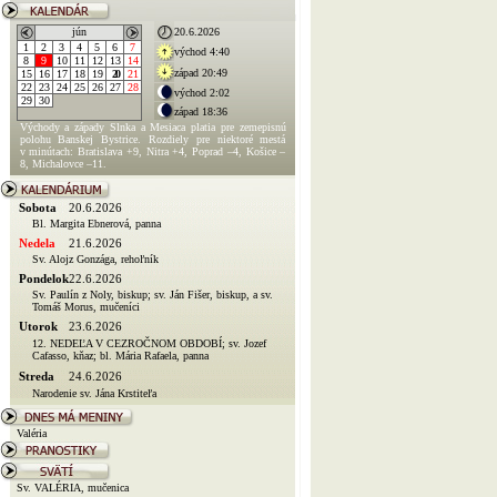
jún
20.6.2026
1
2
3
4
5
6
7
východ 4:40
8
9
10
11
12
13
14
západ 20:49
15
16
17
18
19
20
21
22
23
24
25
26
27
28
východ 2:02
29
30
západ 18:36
Východy a západy Slnka a Mesiaca platia pre zemepisnú
polohu Banskej Bystrice. Rozdiely pre niektoré mestá
v minútach: Bratislava +9, Nitra +4, Poprad –4, Košice –
8, Michalovce –11.
Sobota
20.6.2026
Bl. Margita Ebnerová, panna
Nedela
21.6.2026
Sv. Alojz Gonzága, rehoľník
Pondelok
22.6.2026
Sv. Paulín z Noly, biskup; sv. Ján Fišer, biskup, a sv.
Tomáš Morus, mučeníci
Utorok
23.6.2026
12. NEDEĽA V CEZROČNOM OBDOBÍ; sv. Jozef
Cafasso, kňaz; bl. Mária Rafaela, panna
Streda
24.6.2026
Narodenie sv. Jána Krstiteľa
Valéria
Sv. VALÉRIA, mučenica