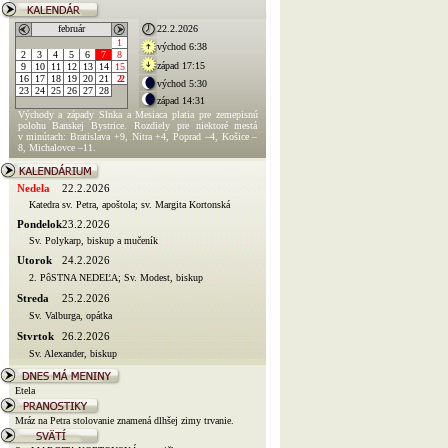
február
22.2.2026
1
východ 6:38
2
3
4
5
6
7
8
západ 17:15
9
10
11
12
13
14
15
16
17
18
19
20
21
22
východ 5:30
23
24
25
26
27
28
západ 14:31
Východy a západy Slnka a Mesiaca platia pre zemepisnú
polohu Banskej Bystrice. Rozdiely pre niektoré mestá
v minútach: Bratislava +9, Nitra +4, Poprad –4, Košice –
8, Michalovce –11.
Nedela
22.2.2026
Katedra sv. Petra, apoštola; sv. Margita Kortonská
Pondelok
23.2.2026
Sv. Polykarp, biskup a mučeník
Utorok
24.2.2026
2. PôSTNA NEDEĽA; Sv. Modest, biskup
Streda
25.2.2026
Sv. Valburga, opátka
Stvrtok
26.2.2026
Sv. Alexander, biskup
Etela
Mráz na Petra stolovanie znamená dlhšej zimy trvanie.