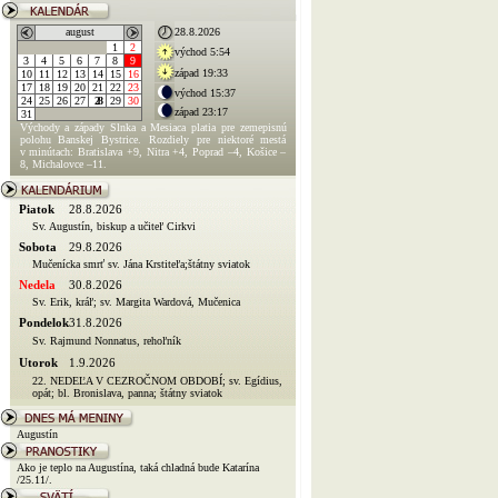
august
28.8.2026
1
2
východ 5:54
3
4
5
6
7
8
9
západ 19:33
10
11
12
13
14
15
16
17
18
19
20
21
22
23
východ 15:37
24
25
26
27
28
29
30
západ 23:17
31
Východy a západy Slnka a Mesiaca platia pre zemepisnú
polohu Banskej Bystrice. Rozdiely pre niektoré mestá
v minútach: Bratislava +9, Nitra +4, Poprad –4, Košice –
8, Michalovce –11.
Piatok
28.8.2026
Sv. Augustín, biskup a učiteľ Cirkvi
Sobota
29.8.2026
Mučenícka smrť sv. Jána Krstiteľa;štátny sviatok
Nedela
30.8.2026
Sv. Erik, kráľ; sv. Margita Wardová, Mučenica
Pondelok
31.8.2026
Sv. Rajmund Nonnatus, rehoľník
Utorok
1.9.2026
22. NEDEĽA V CEZROČNOM OBDOBÍ; sv. Egídius,
opát; bl. Bronislava, panna; štátny sviatok
Augustín
Ako je teplo na Augustína, taká chladná bude Katarína
/25.11/.