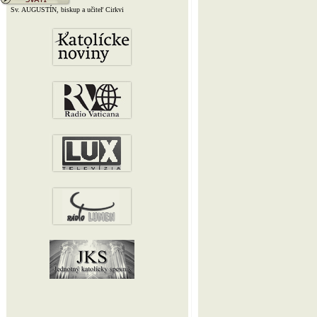
Sv. AUGUSTÍN, biskup a učiteľ Cirkvi