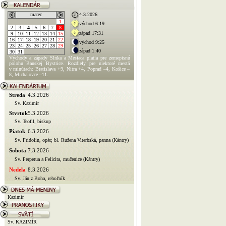
marec
4.3.2026
1
východ 6:19
2
3
4
5
6
7
8
západ 17:31
9
10
11
12
13
14
15
16
17
18
19
20
21
22
východ 9:25
23
24
25
26
27
28
29
západ 1:40
30
31
Východy a západy Slnka a Mesiaca platia pre zemepisnú
polohu Banskej Bystrice. Rozdiely pre niektoré mestá
v minútach: Bratislava +9, Nitra +4, Poprad –4, Košice –
8, Michalovce –11.
Streda
4.3.2026
Sv. Kazimír
Stvrtok
5.3.2026
Sv. Teofil, biskup
Piatok
6.3.2026
Sv. Fridolin, opát; bl. Ružena Viterbská, panna (Kántry)
Sobota
7.3.2026
Sv. Perpetua a Felicita, mučenice (Kántry)
Nedela
8.3.2026
Sv. Ján z Boha, rehoľník
Kazimír
Sv. KAZIMÍR