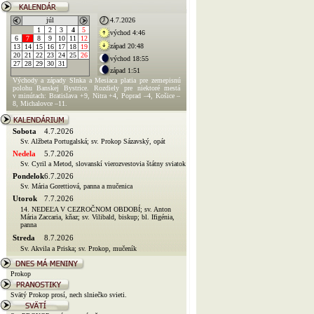
júl
4.7.2026
1
2
3
4
5
východ 4:46
6
7
8
9
10
11
12
západ 20:48
13
14
15
16
17
18
19
20
21
22
23
24
25
26
východ 18:55
27
28
29
30
31
západ 1:51
Východy a západy Slnka a Mesiaca platia pre zemepisnú
polohu Banskej Bystrice. Rozdiely pre niektoré mestá
v minútach: Bratislava +9, Nitra +4, Poprad –4, Košice –
8, Michalovce –11.
Sobota
4.7.2026
Sv. Alžbeta Portugalská; sv. Prokop Sázavský, opát
Nedela
5.7.2026
Sv. Cyril a Metod, slovanskí vierozvestovia štátny sviatok
Pondelok
6.7.2026
Sv. Mária Gorettiová, panna a mučenica
Utorok
7.7.2026
14. NEDEĽA V CEZROČNOM OBDOBÍ; sv. Anton
Mária Zaccaria, kňaz; sv. Vilibald, biskup; bl. Ifigénia,
panna
Streda
8.7.2026
Sv. Akvila a Priska; sv. Prokop, mučeník
Prokop
Svätý Prokop prosí, nech slniečko svieti.