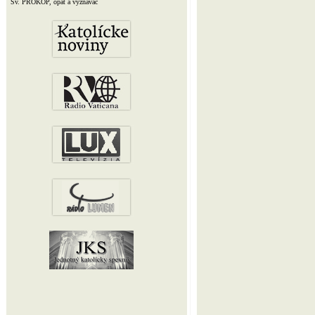
Sv. PROKOP, opát a vyznávač