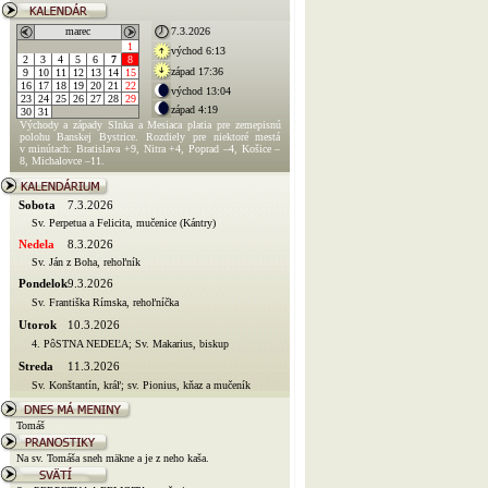
marec
7.3.2026
1
východ 6:13
2
3
4
5
6
7
8
západ 17:36
9
10
11
12
13
14
15
16
17
18
19
20
21
22
východ 13:04
23
24
25
26
27
28
29
západ 4:19
30
31
Východy a západy Slnka a Mesiaca platia pre zemepisnú
polohu Banskej Bystrice. Rozdiely pre niektoré mestá
v minútach: Bratislava +9, Nitra +4, Poprad –4, Košice –
8, Michalovce –11.
Sobota
7.3.2026
Sv. Perpetua a Felicita, mučenice (Kántry)
Nedela
8.3.2026
Sv. Ján z Boha, rehoľník
Pondelok
9.3.2026
Sv. Františka Rímska, rehoľníčka
Utorok
10.3.2026
4. PôSTNA NEDEĽA; Sv. Makarius, biskup
Streda
11.3.2026
Sv. Konštantín, kráľ; sv. Pionius, kňaz a mučeník
Tomáš
Na sv. Tomáša sneh mäkne a je z neho kaša.