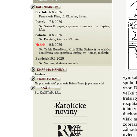
vynika
spolu- 
vzor. D
veľké 
tridsi
rozpúta
tohto v
duchovn
však n
zobraz
záhrad
oviec a